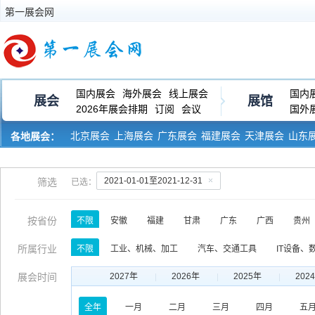
第一展会网
国内展会
海外展会
线上展会
国内
展会
展馆
2026年展会排期
订阅
会议
国外
北京展会
上海展会
广东展会
福建展会
天津展会
山东
各地展会：
河南展会
黑龙江展会
2021-01-01至2021-12-31
筛选
已选：
按省份
不限
安徽
福建
甘肃
广东
广西
贵州
青海
山东
山西
陕西
四川
西藏
新
所属行业
不限
工业、机械、加工
汽车、交通工具
IT设备、
服饰、皮革、纺织
玩具、礼品、工艺品
生物、医药、
展会时间
2027年
2026年
2025年
202
印刷、包装、纸业
运输、物流、仓储
金融、保险、审
全年
一月
二月
三月
四月
五
综合、跨行业类
其他行业