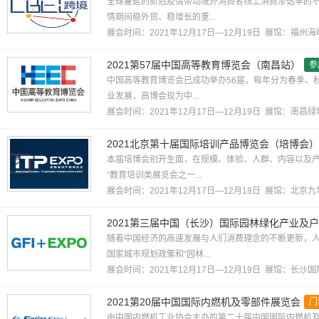
全球蔓延的新冠疫情带动境外消费者线上消费渗透率的
情期间稳外贸、稳增长的重...
展会时间：2021年12月17日—12月19日 展馆：
福州海
2021第57届中国高等教育博览会（南昌站）
参
中国高等教育博览会已成功举办56届，每年分为春季、
业发展，高博会现为中...
展会时间：2021年12月17日—12月19日 展馆：
南昌绿
2021北京第十届国际培训产品博览会（培博会）
本届培博会别开生面，在规模、体验、人群、内容以及产
“教育培训类展览会之一...
展会时间：2021年12月17日—12月18日 展馆：
北京九
2021第三届中国（长沙）国际园林绿化产业及
随着中国经济的高速发展与人们消费理念的不断更新，
国家城市规划政策和“园林...
展会时间：2021年12月17日—12月19日 展馆：
长沙国
2021第20届中国国际内燃机及零部件展览会
门
由中国内燃机工业协会主办的第二十届中国国际内燃机及零部件