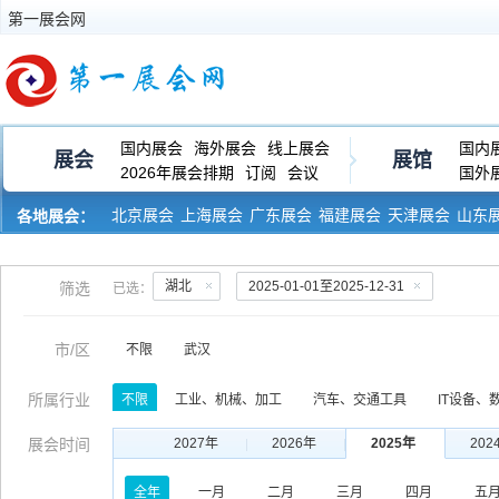
第一展会网
国内展会
海外展会
线上展会
国内
展会
展馆
2026年展会排期
订阅
会议
国外
北京展会
上海展会
广东展会
福建展会
天津展会
山东
各地展会：
河南展会
黑龙江展会
湖北
2025-01-01至2025-12-31
筛选
已选：
市/区
不限
武汉
所属行业
不限
工业、机械、加工
汽车、交通工具
IT设备、
服饰、皮革、纺织
玩具、礼品、工艺品
生物、医药、
展会时间
2027年
2026年
2025年
202
印刷、包装、纸业
运输、物流、仓储
金融、保险、审
全年
一月
二月
三月
四月
五