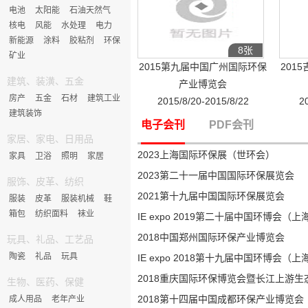
电池
太阳能
石油天然气
核电
风能
水处理
电力
新能源
涂料
胶粘剂
环保
8张
矿业
2015第九届中国广州国际环保
201
建筑、装潢、五金
产业博览会
房产
五金
石材
建筑工业
2015/8/20-2015/8/22
2
建筑装饰
电子会刊
PDF会刊
家居、家电、日用品
2023上海国际环保展（世环会）
家具
卫浴
照明
家居
2023第二十一届中国国际环保展览会
服饰、皮革、纺织
2021第十九届中国国际环保展览会
服装
皮革
服装机械
鞋
箱包
纺织面料
袜业
IE expo 2019第二十届中国环博会（
2018中国郑州国际环保产业博览会
玩具、礼品、工艺品
陶瓷
礼品
玩具
IE expo 2018第十九届中国环博会（
2018重庆国际环保博览会暨长江上游生
生物、医药、保健
2018第十四届中国成都环保产业博览会
成人用品
老年产业