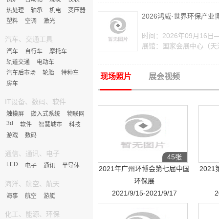
热处理
轴承
机电
变压器
2026鸿威·世界环保产业
塑料
空调
激光
时间：2026年09月16日
汽车、交通工具
展馆：国家会展中心（天
汽车
自行车
摩托车
轨道交通
电动车
汽车后市场
轮胎
特种车
现场照片
展会视频
房车
IT设备、数码、软件
触摸屏
嵌入式系统
物联网
3d
软件
智慧城市
科技
游戏
数码
通信、通讯、电子
45张
LED
电子
通讯
半导体
2021年广州环博会第七届中国
202
环保展
海洋、航空、航天
2021/9/15-2021/9/17
2
海事
航空
游艇
化工、能源、环保