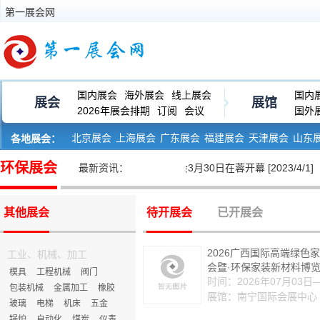
第一展会网
国内展会
海外展会
线上展会
国内
展会
展馆
2026年展会排期
订阅
会议
国外
北京展会
上海展会
广东展会
福建展会
天津展会
山东
各地展会：
河南展会
黑龙江展会
环保展会
• 2023成都国际环保博览会3月30日在蓉开幕 [2023/4/1]
最新资讯：
其他展会
待开展会
已开展会
2026广西国际高端绿色
工业、机械、加工
会暨·环保家装新材料博
模具
工程机械
阀门
时间：2026年07月03日
包装机械
金属加工
橡胶
展馆：南宁国际会展中心
玻璃
电梯
机床
五金
锅炉
自动化
煤炭
仪表