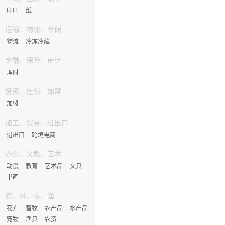
印刷
纸
运输、物流、仓储
物流
冷冻冷藏
金融、保险、审计
理财
投资、连锁、加盟
加盟
加工、贸易、进出口
进出口
跨境电商
办公、文教、艺术
动漫
教育
艺术品
文具
书画
农、林、牧、渔
花卉
畜牧
农产品
水产品
宠物
渔具
农资