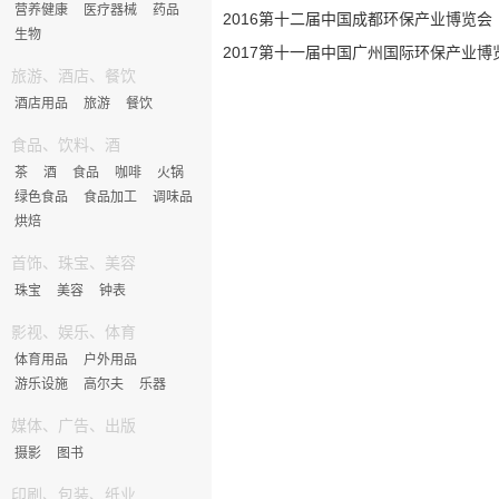
营养健康
医疗器械
药品
2016第十二届中国成都环保产业博览会
生物
2017第十一届中国广州国际环保产业博
旅游、酒店、餐饮
酒店用品
旅游
餐饮
食品、饮料、酒
茶
酒
食品
咖啡
火锅
绿色食品
食品加工
调味品
烘焙
首饰、珠宝、美容
珠宝
美容
钟表
影视、娱乐、体育
体育用品
户外用品
游乐设施
高尔夫
乐器
媒体、广告、出版
摄影
图书
印刷、包装、纸业