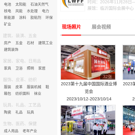
时间：2026年11月28日
电池
太阳能
石油天然气
展馆：临沂国际会展中心
核电
风能
水处理
电力
新能源
涂料
胶粘剂
环保
矿业
现场照片
展会视频
建筑、装潢、五金
房产
五金
石材
建筑工业
建筑装饰
家居、家电、日用品
家具
卫浴
照明
家居
32张
服饰、皮革、纺织
2023第十九届中国国际酒业博
202
服装
皮革
服装机械
鞋
览会
箱包
纺织面料
袜业
2023/10/12-2023/10/14
2
玩具、礼品、工艺品
陶瓷
礼品
玩具
生物、医药、保健
成人用品
老年产业