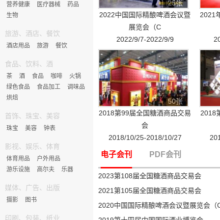
25张
营养健康
医疗器械
药品
2022中国国际精酿啤酒会议暨
202
生物
展览会（C
旅游、酒店、餐饮
2022/9/7-2022/9/9
2
酒店用品
旅游
餐饮
食品、饮料、酒
茶
酒
食品
咖啡
火锅
绿色食品
食品加工
调味品
烘焙
50张
2018第99届全国糖酒商品交易
201
首饰、珠宝、美容
会
珠宝
美容
钟表
2018/10/25-2018/10/27
201
影视、娱乐、体育
电子会刊
PDF会刊
体育用品
户外用品
游乐设施
高尔夫
乐器
2023第108届全国糖酒商品交易会
媒体、广告、出版
2021第105届全国糖酒商品交易会
摄影
图书
2020中国国际精酿啤酒会议暨展览会（C
印刷、包装、纸业