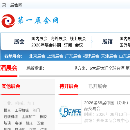
第一展会网
国内展会
海外展会
线上展会
国内
展会
展馆
2026年展会排期
订阅
会议
国外
北京展会
上海展会
广东展会
福建展会
天津展会
山东
各地展会：
河南展会
黑龙江展会
酒展会
最新资讯：
• 8万平方米、6大展馆汇全球名酒 第二十届中
其他展会
待开展会
已开展会
2026第38届中国（郑州
工业、机械、加工
品交易会
模具
工程机械
阀门
时间：2026年08月13日
包装机械
金属加工
橡胶
展馆：郑州国际会展中心
玻璃
电梯
机床
五金
锅炉
自动化
煤炭
仪表