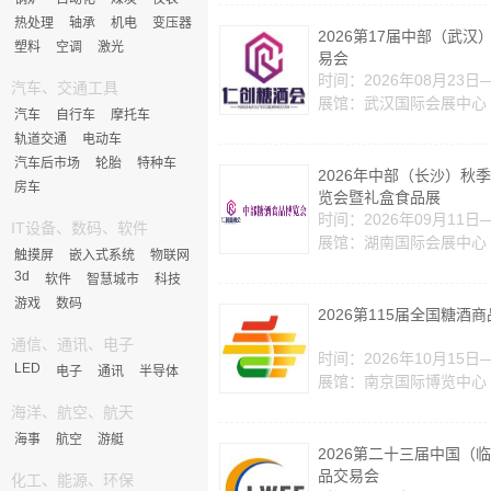
热处理
轴承
机电
变压器
2026第17届中部（武汉
塑料
空调
激光
易会
时间：2026年08月23日
汽车、交通工具
展馆：武汉国际会展中心
汽车
自行车
摩托车
轨道交通
电动车
汽车后市场
轮胎
特种车
2026年中部（长沙）秋
房车
览会暨礼盒食品展
时间：2026年09月11日
IT设备、数码、软件
展馆：湖南国际会展中心
触摸屏
嵌入式系统
物联网
3d
软件
智慧城市
科技
游戏
数码
2026第115届全国糖酒
通信、通讯、电子
时间：2026年10月15日
LED
电子
通讯
半导体
展馆：南京国际博览中心
海洋、航空、航天
海事
航空
游艇
2026第二十三届中国（
品交易会
化工、能源、环保