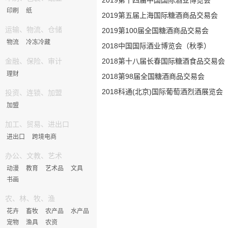
2019第十四届中国国际酒业博览会
印刷
纸
2019第五届上海国际糖酒商品交易会
运输、物流、仓储
2019第100届全国糖酒商品交易会
物流
冷冻冷藏
2018中国国际酒业博览会（秋季）
金融、保险、审计
2018第十八届长春国际糖酒食品交易会
理财
2018第98届全国糖酒商品交易会
2018科通(北京)国际葡萄酒烈酒展览会
投资、连锁、加盟
加盟
加工、贸易、进出口
进出口
跨境电商
办公、文教、艺术
动漫
教育
艺术品
文具
书画
农、林、牧、渔
花卉
畜牧
农产品
水产品
宠物
渔具
农资